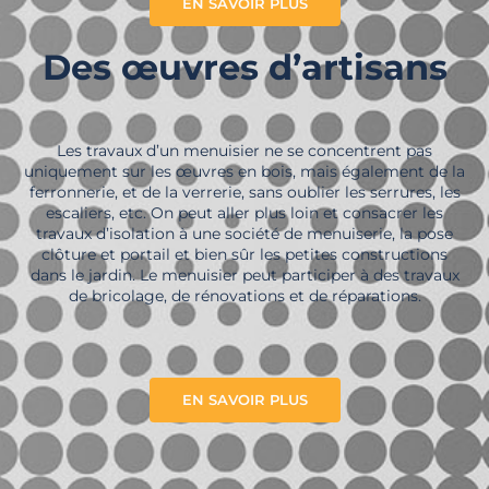
EN SAVOIR PLUS
Des œuvres d’artisans
Les travaux d’un menuisier ne se concentrent pas
uniquement sur les œuvres en bois, mais également de la
ferronnerie, et de la verrerie, sans oublier les serrures, les
escaliers, etc. On peut aller plus loin et consacrer les
travaux d’isolation à une société de menuiserie, la pose
clôture et portail et bien sûr les petites constructions
dans le jardin. Le menuisier peut participer à des travaux
de bricolage, de rénovations et de réparations.
EN SAVOIR PLUS