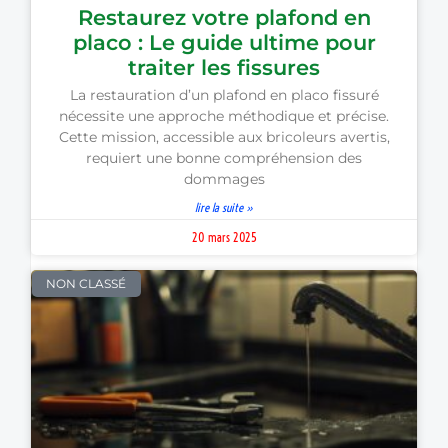
Restaurez votre plafond en
placo : Le guide ultime pour
traiter les fissures
La restauration d’un plafond en placo fissuré
nécessite une approche méthodique et précise.
Cette mission, accessible aux bricoleurs avertis,
requiert une bonne compréhension des
dommages
lire la suite »
20 mars 2025
NON CLASSÉ