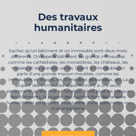
Des travaux
humanitaires
Sachez qu’un bâtiment et un immeuble sont deux mots
différents. On appelle bâtiment les grands immeubles
comme les cathédrales, les monastères, les châteaux, les
musées et les grandes usines. Quant à l’immeuble, on
parle d’une grande maison meublée, comme les
immeubles en étages, les immeubles de bureaux, etc. La
plupart des immeubles appartiennent à une seule
personne et qu’elle met en location. Alors pour les travaux
des bâtiments, la plupart des ouvriers font des œuvres
humanitaires ou qui sont sous tutelle d’une association ou
d’un organisme.