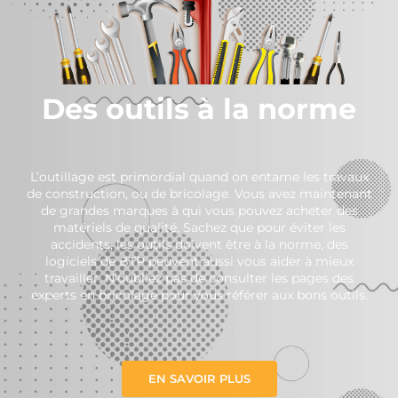
Des outils à la norme
L’outillage est primordial quand on entame les travaux
de construction, ou de bricolage. Vous avez maintenant
de grandes marques à qui vous pouvez acheter des
matériels de qualité. Sachez que pour éviter les
accidents, les outils doivent être à la norme, des
logiciels de BTP peuvent aussi vous aider à mieux
travailler. N’oubliez pas de consulter les pages des
experts en bricolage pour vous référer aux bons outils.
EN SAVOIR PLUS