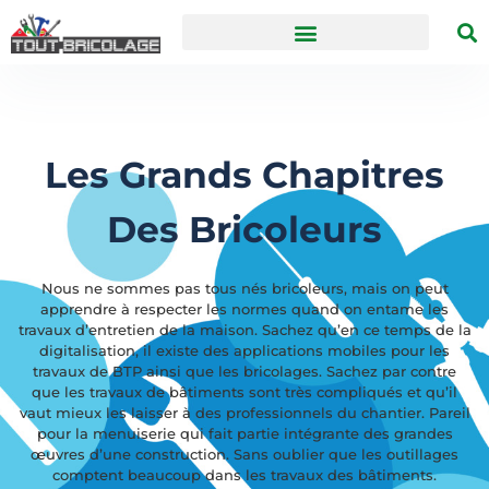
Les Grands Chapitres
Des Bricoleurs
Nous ne sommes pas tous nés bricoleurs, mais on peut
apprendre à respecter les normes quand on entame les
travaux d’entretien de la maison. Sachez qu’en ce temps de la
digitalisation, il existe des applications mobiles pour les
travaux de BTP ainsi que les bricolages. Sachez par contre
que les travaux de bâtiments sont très compliqués et qu’il
vaut mieux les laisser à des professionnels du chantier. Pareil
pour la menuiserie qui fait partie intégrante des grandes
œuvres d’une construction. Sans oublier que les outillages
comptent beaucoup dans les travaux des bâtiments.