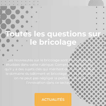
Toutes les questions sur
le bricolage
Les nouveautés sur le bricolage sont énumérées et
étudiées dans cette rubrique. Comprenez également
qu’il y a des sujets clés qui méritent de connaître dans
le domaine du bâtiment et bricolage. En ce moment,
on ne peut pas négliger la performance de
l’innovation dans ce secteur.
ACTUALITÉS